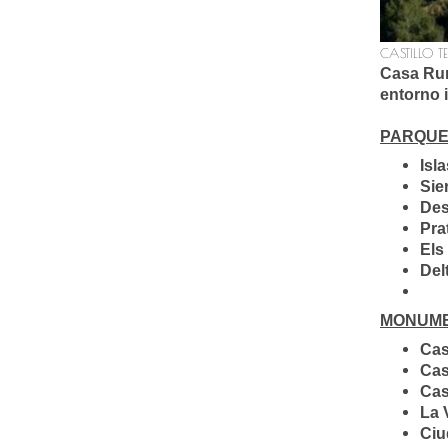
CASTILLO T
Casa Rura
entorno 
PARQUE
Isl
Sie
Des
Pra
Els
Del
MONUME
Cas
Cas
Cas
La 
Ciu