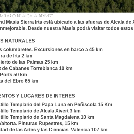
EMPLARIO DE ALCALA DEXIVERT
l Masia Sierra Irta está ubicado a las afueras de Alcala de 
inmejorable. Desde nuestra Masía podrá visitar todos estos l
S NATURALES
as columbretes. Excursiones en barco a 45 km
rra de Irta 2 km
ierto de las Palmas 25 km
t de Cabanes Torreblanca 10 km
 Ports 50 km
ta del Ebro 65 km
NTOS Y LUGARES DE INTERES
tillo Templario del Papa Luna en Peñiscola 15 Km
tillo Templario de Alcala Xivert 3 km
tillo Templario de Santa Magdalena 10 km
Valtorta. Pinturas Rupestres, 15 km
dad de las Artes y las Ciencias. Valencia 107 km