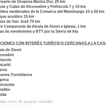
neario de Oropesa Marina Dor, 25 km
yas y Calas de Alcossebre y Peñiscola 7 y 15 km
blos medievales de la Comarca del Maestrazgo 15 a 50 km
que acuático 15 km
tas de San José 70 km
re Campanario de Alcala de Xivert e Iglesia, 1 km
as de senderismo y BTT por la Sierra de Irta
CIONES CON INTERÉS TURÍSTICO CERCANAS A LA CA
ala de Xivert
ossebre
íscola
icarló
aroz
anes-Torreblanca
pesa
icassim
tellón
ella
ales cerca de parques naturales.