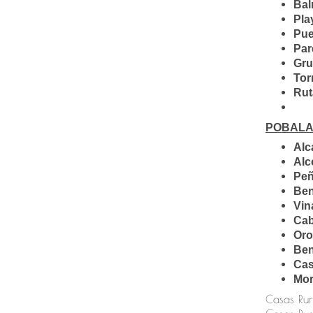
Bal
Pla
Pue
Par
Gru
Tor
Rut
POBALA
Alc
Alc
Peñ
Ben
Vin
Cab
Oro
Ben
Cas
Mor
Casas Rur